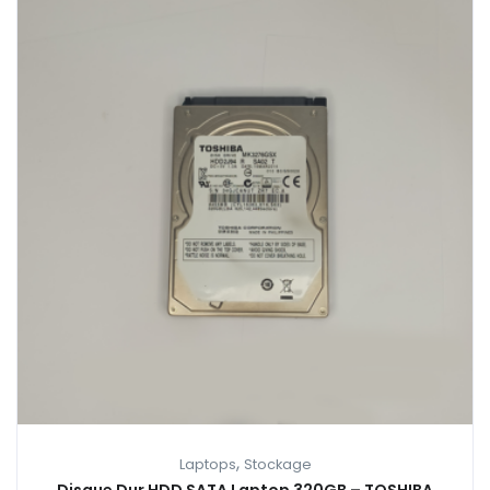
,
Laptops
Stockage
Disque Dur HDD SATA Laptop 320GB – TOSHIBA