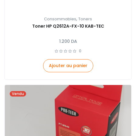
,
Consommables
Toners
Toner HP Q2612A-FX-10 KAB-TEC
1.200
DA
0
Ajouter au panier
Vendu