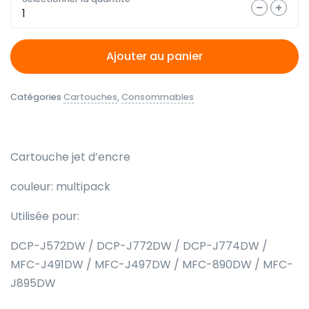
Quantité
Ajouter au panier
Catégories
Cartouches
,
Consommables
Cartouche jet d’encre
couleur: multipack
Utilisée pour:
DCP-J572DW / DCP-J772DW / DCP-J774DW /
MFC-J491DW / MFC-J497DW / MFC-890DW / MFC-
J895DW