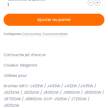
Quantité
Ajouter au panier
Catégories
Cartouches
,
Consommables
Cartouche jet d’encre
Couleur: Magenta
Utilisée pour:
Brother MFC-J425W / J430W / J432W /J435W /
J625DW / J825DW / J835DW / J5910DW / J6510DW /
J6710DW / J6910DW; DCP-J525W / J725DW /
J925DW