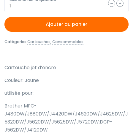
Quantité
Ajouter au panier
Catégories
Cartouches
,
Consommables
Cartouche jet d’encre
Couleur: Jaune
utilisée pour:
Brother MFC-
J480DW/J880DW/J4420DW/J4620DW/J4625DW/J
5320DW/J5620DW/J5625DW/J5720DW;DCP-
J562DW/J4120DW