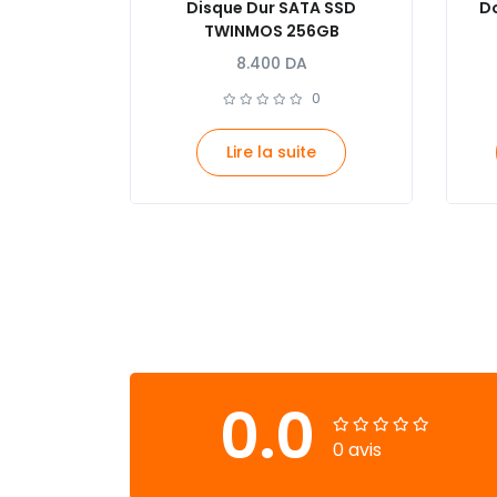
Disque Dur SATA SSD
Do
TWINMOS 256GB
8.400
DA
0
Lire la suite
0.0
0 avis