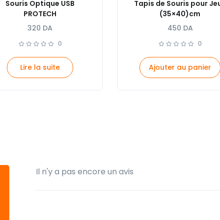
Souris Optique USB
Tapis de Souris pour Je
PROTECH
(35×40)cm
320
DA
450
DA
0
0
Lire la suite
Ajouter au panier
Il n'y a pas encore un avis