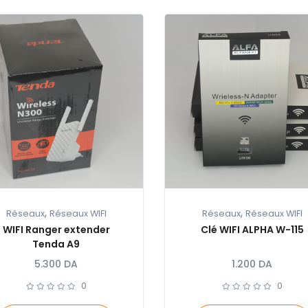
,
,
Réseaux
Réseaux WIFI
Réseaux
Réseaux WIFI
WIFI Ranger extender
Clé WIFI ALPHA W-115
Tenda A9
5.300
DA
1.200
DA
0
0