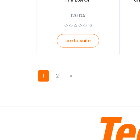
Pile 23A GP
Ch
120
DA
0
Lire la suite
1
2
»