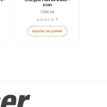
5V-
Chargeur Piles AA & AAA –
SONY
1.200
DA
0
Ajouter au panier