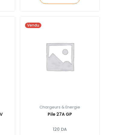
Vendu
Chargeurs & Energie
2V
Pile 27A GP
120
DA