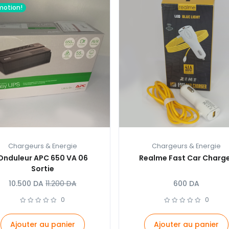
motion!
Chargeurs & Energie
Chargeurs & Energie
Onduleur APC 650 VA 06
Realme Fast Car Charg
Sortie
10.500
DA
11.200
DA
600
DA
0
0
Ajouter au panier
Ajouter au panier