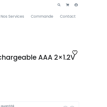
Nos Services
Commande
Contact
echargeable AAA 2×1.2V
a quantité